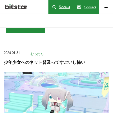
Recruit
Contact
NEWS
2024.01.31
COMPANY
むったん
少年少女へのネット普及ってすごいし怖い
BUSINESS
WORKS
ACTION