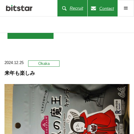
Recruit
Contact
NEWS
2024.12.25
COMPANY
Okaka
来年も楽しみ
BUSINESS
WORKS
ACTION