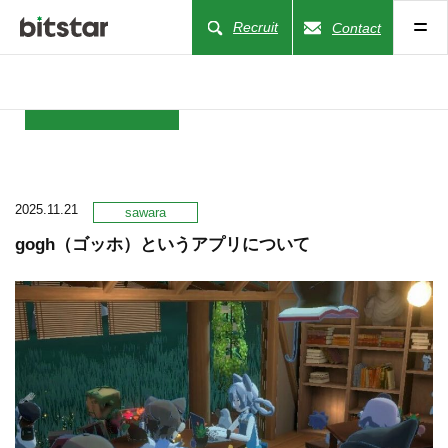
Recruit
Contact
NEWS
2025.11.21
COMPANY
sawara
gogh（ゴッホ）というアプリについて
BUSINESS
WORKS
ACTION