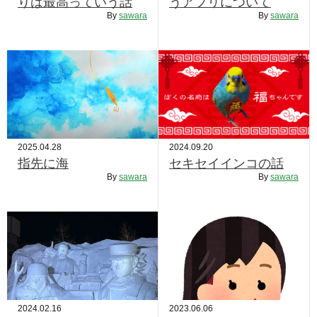
りは最高っていう話
うアプリについて
RECRUIT
By
sawara
By
sawara
STAFF BLOG
CONTACT US
サイトマップ
約款
2025.04.28
2024.09.20
情報セキュリティ
指先に海
セキセイインコの話
By
sawara
By
sawara
プライバシーポリシー
2024.02.16
2023.06.06