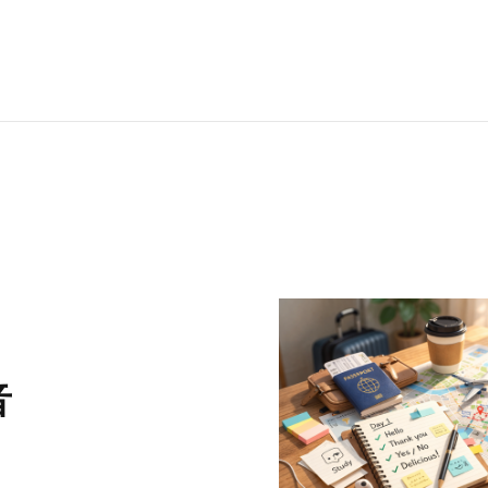
RECRUI
STAFF 
Y
音
CONTAC