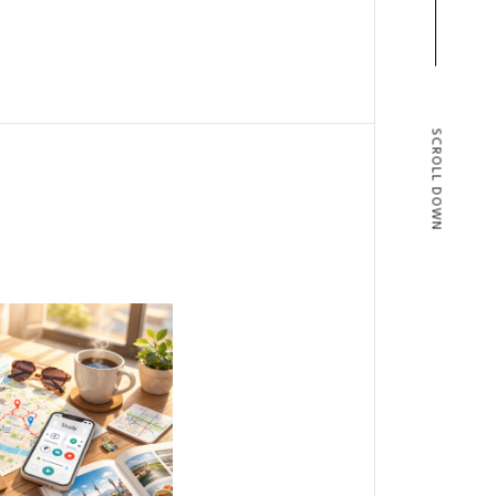
SCROLL DOWN
T
BLOG
T US