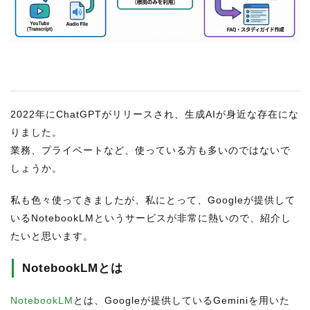
RECRUIT
STAFF BLOG
CONTACT US
サイトマップ
2022年にChatGPTがリリースされ、生成AIが身近な存在にな
約款
りました。
業務、プライベートなど、使っている方も多いのではないで
情報セキュリティ
しょうか。
プライバシーポリシー
私も色々使ってきましたが、私にとって、Googleが提供して
いるNotebookLMというサービスが非常に熱いので、紹介し
たいと思います。
NotebookLMとは
NotebookLM
とは、Googleが提供しているGeminiを用いた