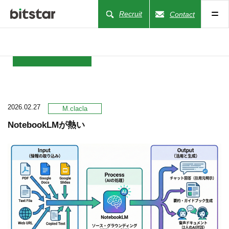
Recruit
Contact
NEWS
2026.02.27
COMPANY
M.clacla
NotebookLMが熱い
BUSINESS
WORKS
ACTION