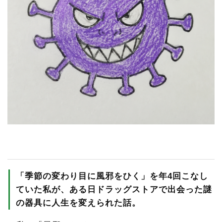
RECRUIT
STAFF BLOG
CONTACT US
サイトマップ
約款
情報セキュリティ
プライバシーポリシー
「季節の変わり目に風邪をひく」を年4回こなし
ていた私が、ある日ドラッグストアで出会った謎
の器具に人生を変えられた話。