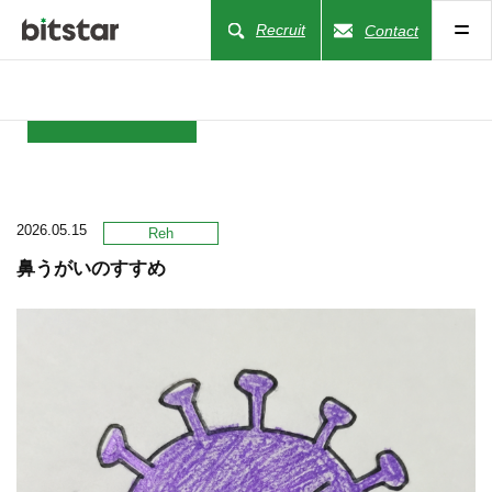
Recruit
Contact
NEWS
2026.05.15
COMPANY
Reh
鼻うがいのすすめ
BUSINESS
WORKS
ACTION