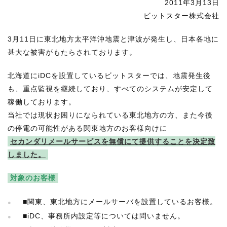
2011年3月13日
RECRUIT
ビットスター株式会社
STAFF BLOG
3月11日に東北地方太平洋沖地震と津波が発生し、日本各地に
CONTACT US
甚大な被害がもたらされております。
北海道にiDCを設置しているビットスターでは、地震発生後
サイトマップ
も、重点監視を継続しており、すべてのシステムが安定して
約款
稼働しております。
情報セキュリティ
当社では現状お困りになられている東北地方の方、また今後
の停電の可能性がある関東地方のお客様向けに
プライバシーポリシー
セカンダリメールサービスを無償にて提供することを決定致
しました。
対象のお客様
■関東、東北地方にメールサーバを設置しているお客様。
■iDC、事務所内設定等については問いません。