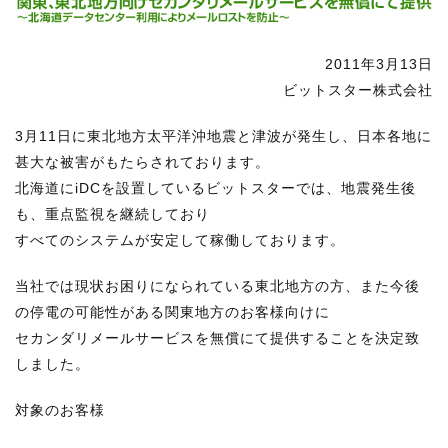
RECRUIT
STAFF BLOG
2011年3月13日
ビットスター株式会社
CONTACT US
3月11日に東北地方太平洋沖地震と津波が発生し、日本各地に
サイトマップ
甚大な被害がもたらされております。
北海道にiDCを設置しているビットスターでは、地震発生後
約款
も、重点監視を継続しており
情報セキュリティ
すべてのシステムが安定して稼働しております。
プライバシーポリシー
当社では現状お困りになられている東北地方の方、また今後
の停電の可能性がある関東地方のお客様向けに
セカンダリメールサービスを無償にて提供することを決定致
しました。
対象のお客様