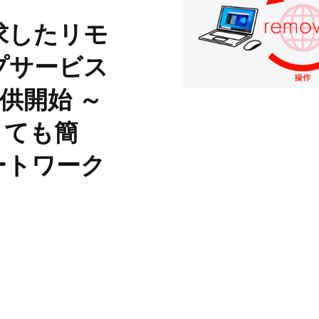
S
求したリモ
サイトマップ
プサービス
約款
提供開始 ～
情報セキュリティ
くても簡
プライバシーポリシ
ートワーク