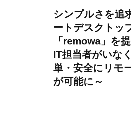
BUSINES
シンプルさを追
ートデスクトッ
WORKS
「remowa」を
IT担当者がいな
単・安全にリモ
ACTION
が可能に～