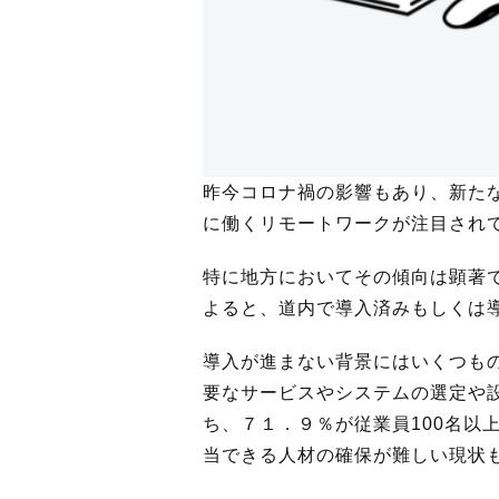
昨今コロナ禍の影響もあり、新た
に働くリモートワークが注目され
特に地方においてその傾向は顕著
よると、道内で導入済みもしくは導
導入が進まない背景にはいくつも
要なサービスやシステムの選定や
ち、７１．９％が従業員100名以
当できる人材の確保が難しい現状