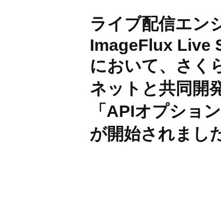
BUSINES
ライブ配信エン
ImageFlux Live 
において、さく
WORKS
ネットと共同開
「APIオプショ
ACTION
が開始されまし