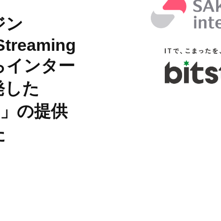
S
ジン
サイトマップ
Streaming
約款
らインター
情報セキュリティ
発した
ン」の提供
プライバシーポリシ
た