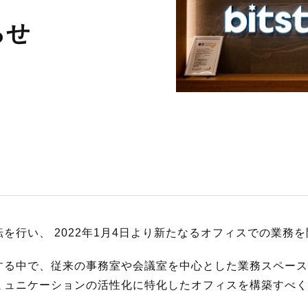
S
らせ
サイトマップ
約款
情報セキュリティ
プライバシーポリシ
を行い、 2022年1月4日より新たなるオフィスでの業務
する中で、従来の事務室や会議室を中心とした業務スペース
ミュニケーションの活性化に特化したオフィスを構築すべく