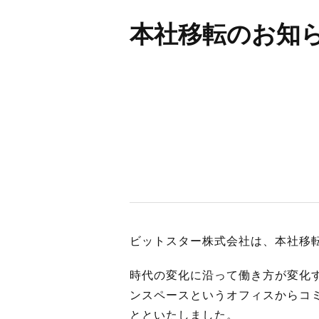
BUSINES
本社移転のお知
WORKS
ACTION
ビットスター株式会社は、本社移転
時代の変化に沿って働き方が変化
ンスペースというオフィスからコ
とといたしました。