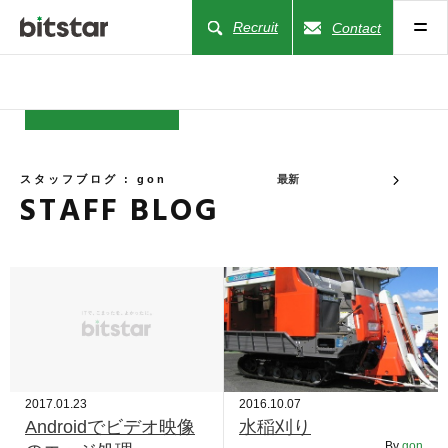
Recruit
Contact
NEWS
スタッフブログ : gon
最新
STAFF BLOG
COMPANY
BUSINESS
WORKS
ACTION
2017.01.23
2016.10.07
Androidでビデオ映像
水稲刈り
By
gon