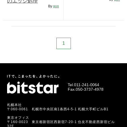
のエッジ処理
RECRUIT
By
gon
STAFF BLOG
CONTACT US
サイトマップ
1
約款
情報セキュリティ
プライバシーポリシー
Tel.
011-241-0064
Fax.050-3737-4978
札幌本社
〒060-0061 札幌市中央区南1条西4-5-1 札幌大手町ビルB1
東京オフィス
〒160-0023 東京都新宿区西新宿7-20-1 住友不動産西新宿ビル
32F