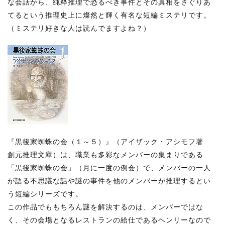
な会話から、純粋推理で恐るべき事件とその真相をさぐりあ
てるという推理史上に燦然と輝く有名な短編ミステリです。
（ミステリ好きな人は読んでますよね？）
『黒後家蜘蛛の会（１～５）』（アイザック・アシモフ著
創元推理文庫）は、職業も多彩なメンバーの集まりである
「黒後家蜘蛛の会」（月に一度の例会）で、メンバーの一人
が語る不思議な話や謎の事件を他のメンバーが推理するとい
う短編シリーズです。
この作品でももちろん謎を解決するのは、メンバーではな
く、その会場となるレストランの給仕であるヘンリーなので