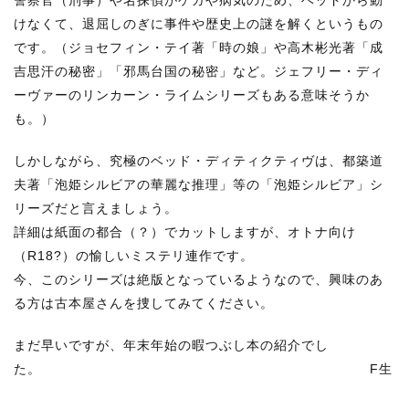
警察官（刑事）や名探偵がケガや病気のため、ベッドから動
けなくて、退屈しのぎに事件や歴史上の謎を解くというもの
です。（ジョセフィン・テイ著「時の娘」や高木彬光著「成
吉思汗の秘密」「邪馬台国の秘密」など。ジェフリー・ディ
ーヴァーのリンカーン・ライムシリーズもある意味そうか
も。）
しかしながら、究極のベッド・ディティクティヴは、都築道
夫著「泡姫シルビアの華麗な推理」等の「泡姫シルビア」シ
リーズだと言えましょう。
詳細は紙面の都合（？）でカットしますが、オトナ向け
（R18?）の愉しいミステリ連作です。
今、このシリーズは絶版となっているようなので、興味のあ
る方は古本屋さんを捜してみてください。
まだ早いですが、年末年始の暇つぶし本の紹介でし
た。 F生