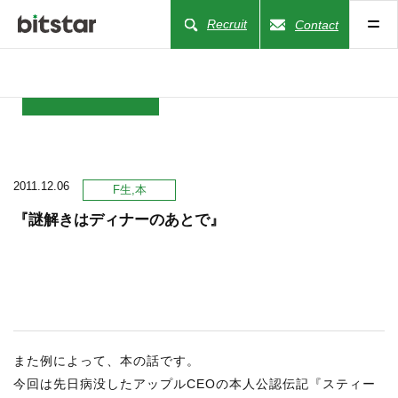
Recruit
Contact
NEWS
2011.12.06
COMPANY
F生
本
『謎解きはディナーのあとで』
BUSINESS
WORKS
ACTION
また例によって、本の話です。
今回は先日病没したアップルCEOの本人公認伝記『スティー