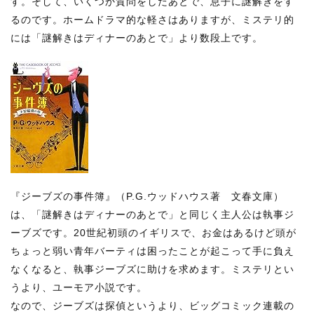
す。そして、いくつか質問をしたあとで、息子に謎解きをす
るのです。ホームドラマ的な軽さはありますが、ミステリ的
には「謎解きはディナーのあとで」より数段上です。
『ジーブズの事件簿』（P.G.ウッドハウス著 文春文庫）
は、「謎解きはディナーのあとで」と同じく主人公は執事ジ
ーブズです。20世紀初頭のイギリスで、お金はあるけど頭が
ちょっと弱い青年バーティは困ったことが起こって手に負え
なくなると、執事ジーブズに助けを求めます。ミステリとい
うより、ユーモア小説です。
なので、ジーブズは探偵というより、ビッグコミック連載の