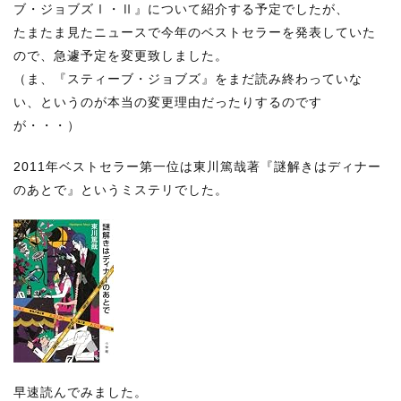
RECRUIT
ブ・ジョブズⅠ・Ⅱ』について紹介する予定でしたが、
たまたま見たニュースで今年のベストセラーを発表していた
STAFF BLOG
ので、急遽予定を変更致しました。
（ま、『スティーブ・ジョブズ』をまだ読み終わっていな
CONTACT US
い、というのが本当の変更理由だったりするのです
が・・・）
サイトマップ
2011年ベストセラー第一位は東川篤哉著『謎解きはディナー
約款
のあとで』というミステリでした。
情報セキュリティ
プライバシーポリシー
早速読んでみました。