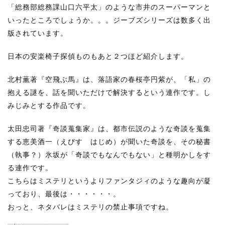
「総務部総務課山口六平太」のような市井のスーパーマンと
いったところでしょうか。。。ジーブズシリーズは数多く出
版されています。
日本の安楽椅子探偵ものもあと２つほど紹介します。
北村薫著『空飛ぶ馬』は、落語家の春桜亭円紫が、「私」の
抱える謎を、話を聞いただけで解決するという連作です。し
みじみとする作品です。
太田忠司著『奇談蒐集家』は、都市伝説のような奇談を蒐集
する恵美酒一（えびす はじめ）が聞いた奇談を、その秘書
（執事？）氷坂が「奇談でもなんでもない」と種明かしをす
る連作です。
こちらはミステリというよりファンタジィのような趣向が凝
っており、最後は・・・・・・。
おっと、ネタバレはミステリの禁止事項ですね。