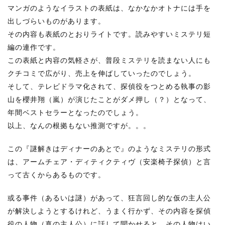
マンガのようなイラストの表紙は、なかなかオトナには手を
出しづらいものがあります。
その内容も表紙のとおりライトです。読みやすいミステリ短
編の連作です。
この表紙と内容の気軽さが、普段ミステリを読まない人にも
クチコミで広がり、売上を伸ばしていったのでしょう。
そして、テレビドラマ化されて、探偵役をつとめる執事の影
山を櫻井翔（嵐）が演じたことがダメ押し（？）となって、
年間ベストセラーとなったのでしょう。
以上、なんの根拠もない推測ですが。。。
この『謎解きはディナーのあとで』のようなミステリの形式
は、アームチェア・ディティクティヴ（安楽椅子探偵）と言
って古くからあるものです。
或る事件（あるいは謎）があって、狂言回し的な仮の主人公
が解決しようとするけれど、うまく行かず、その内容を探偵
役の人物（真の主人公）に話して聞かせると、その人物はい