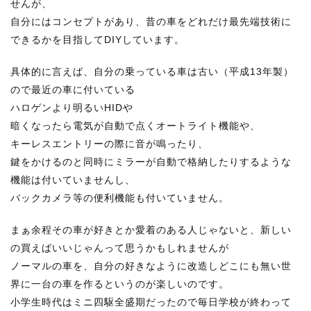
せんが、
自分にはコンセプトがあり、昔の車をどれだけ最先端技術に
できるかを目指してDIYしています。
具体的に言えば、自分の乗っている車は古い（平成13年製）
ので最近の車に付いている
ハロゲンより明るいHIDや
暗くなったら電気が自動で点くオートライト機能や、
キーレスエントリーの際に音が鳴ったり、
鍵をかけるのと同時にミラーが自動で格納したりするような
機能は付いていませんし、
バックカメラ等の便利機能も付いていません。
まぁ余程その車が好きとか愛着のある人じゃないと、新しい
の買えばいいじゃんって思うかもしれませんが
ノーマルの車を、自分の好きなように改造しどこにも無い世
界に一台の車を作るというのが楽しいのです。
小学生時代はミニ四駆全盛期だったので毎日学校が終わって