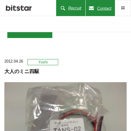
Recruit
Contact
NEWS
2012.04.26
COMPANY
Yoshi
大人のミニ四駆
BUSINESS
WORKS
ACTION