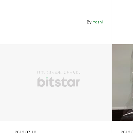
By
Yoshi
2012.07.10
2012.