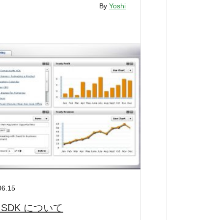
By
Yoshi
06.15
x SDK について