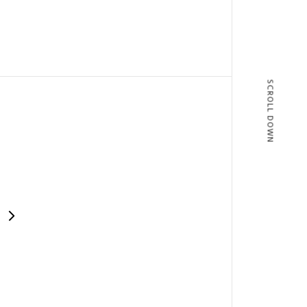
SCROLL DOWN
T
BLOG
T US