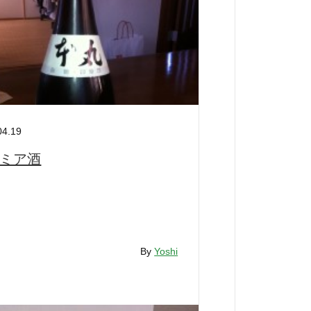
04.19
ミア酒
By
Yoshi