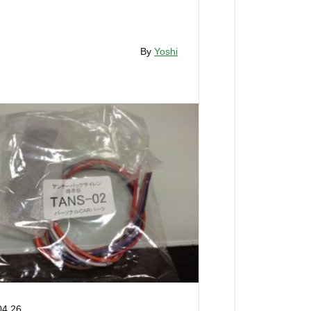
By
Yoshi
04.26