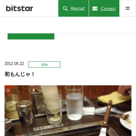
Recruit
Contact
NEWS
2012.05.22
COMPANY
sho
初もんじゃ！
BUSINESS
WORKS
ACTION