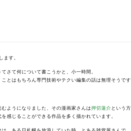
S
サイトマップ
約款
情報セキュリティ
申します。
プライバシーポリシ
きてさて何について書こうかと、小一時間。
くことはもちろん専門技術やテクい編集の話は無理そうです
読むようになりました、その漫画家さんは
押切蓮介
という方
代を感じることができる作品を多く描かれています。
けは、ある日札幌を放浪していた時、とある雑貨屋さんで