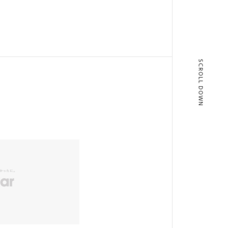
SCROLL DOWN
T
BLOG
T US