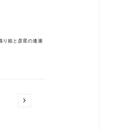
織り姫と彦星の逢瀬