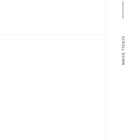
SCROLL DOWN
T
BLOG
T US