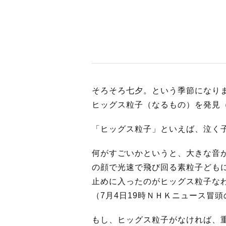
BUSINES
WORKS
そろそろ七夕。という季節になり
ヒッグス粒子（なるもの）を発見
ACTION
「ヒッグス粒子」といえば、泣く
何がすごいかというと、大きな音
の顔で光速で飛び回る素粒子ども
止めに入ったのがヒッグス粒子な
（7月4日19時ＮＨＫニュース冒
もし、ヒッグス粒子がなければ、