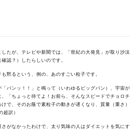
S
サイトマップ
約款
情報セキュリティ
ましたが、テレビや新聞では、「世紀の大発見」が取り沙汰
（確認？）したらしいのです。
プライバシーポリシ
子も黙るという、例の、あのすごい粒子です。
が「バンッ！！」と鳴って（いわゆるビッグバン）、宇宙が
に、「ちょっと待てよ！お前ら、そんなスピードでチョロチ
わけで、そのお蔭で素粒子の動きが遅くなり、質量（重さ）
頭の超訳）
重さがなかったわけで、太り気味の人はダイエットを気にす