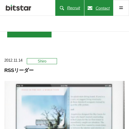
Recruit
Contact
NEWS
2012.11.14
COMPANY
Shiro
RSSリーダー
BUSINESS
WORKS
ACTION