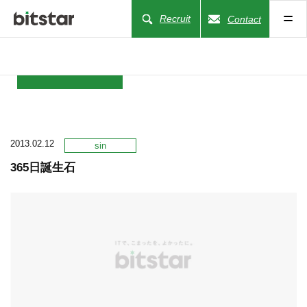
Recruit
Contact
NEWS
2013.02.12
COMPANY
sin
365日誕生石
BUSINESS
WORKS
ACTION