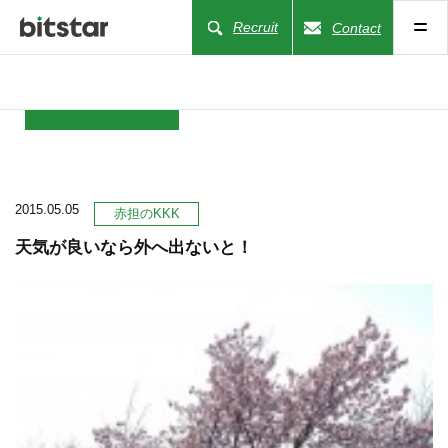
Recruit
Contact
NEWS
2015.05.05
COMPANY
赤担のKKK
天気が良いなら外へ出ないと！
BUSINESS
WORKS
ACTION