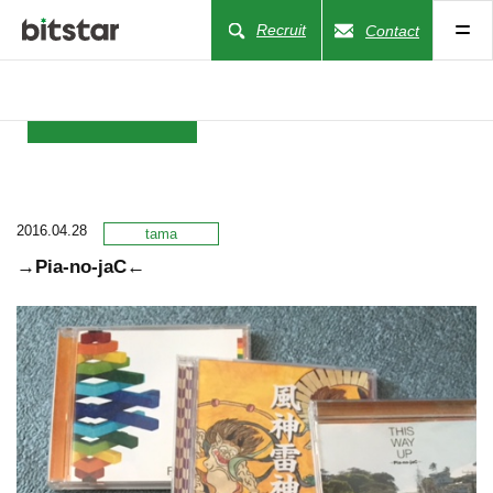
Recruit
Contact
NEWS
2016.04.28
COMPANY
tama
→Pia-no-jaC←
BUSINESS
WORKS
ACTION