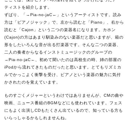
ティストを紹介します。
ずばり、「→Pia-no-jaC←」というアーティストです。読み
方は「ピアノジャック」で、左から読むと「Piano」、右から
読むと「Cajon」という二つの楽器名になります。カホン
(Cajon)の方はあまり馴染みのない楽器だと思いますが、箱の
形をしたいろんな音が出る打楽器です。そんな二つの楽器、
二人の奏者からなるインストミュージックのグループの
→Pia-no-jaC←、初めて聞いたのは高校生の時、姉の部屋の
iPodから流れてきたものだったと思います。とてもリズミカ
ルでかっこよく衝撃を受け、ピアノという楽器の魅力に気付
かされたのを覚えています。
ものすごくメジャーというわけではありませんが、CMの曲や
映画、ニュース番組のBGMなどにも使われています。フェス
にもよく出演しCDもたくさん出ているので、知っている方も
いらっしゃるかもしれませんね。