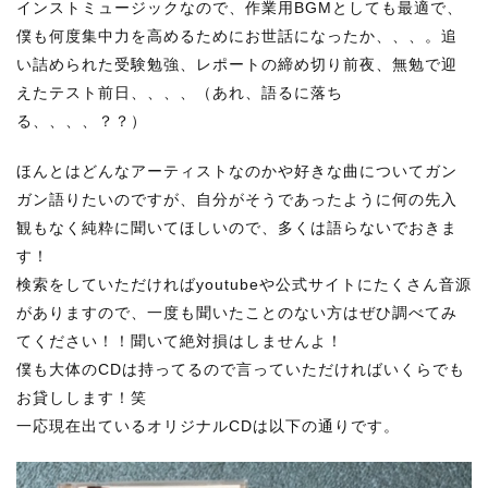
インストミュージックなので、作業用BGMとしても最適で、
僕も何度集中力を高めるためにお世話になったか、、、。追
い詰められた受験勉強、レポートの締め切り前夜、無勉で迎
えたテスト前日、、、、（あれ、語るに落ち
る、、、、？？）
ほんとはどんなアーティストなのかや好きな曲についてガン
ガン語りたいのですが、自分がそうであったように何の先入
観もなく純粋に聞いてほしいので、多くは語らないでおきま
す！
検索をしていただければyoutubeや公式サイトにたくさん音源
がありますので、一度も聞いたことのない方はぜひ調べてみ
てください！！聞いて絶対損はしませんよ！
僕も大体のCDは持ってるので言っていただければいくらでも
お貸しします！笑
一応現在出ているオリジナルCDは以下の通りです。