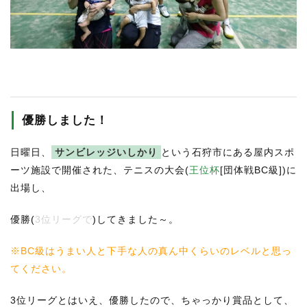
RECRUIT
STAFF BLOG
CONTACT US
サイトマップ
優勝しました！
約款
日曜日、
サンビレッジいしかり
という石狩市にある屋内スポ
情報セキュリティ
ーツ施設で開催された、テニスの大会(
王位杯
[団体戦BC級])に
プライバシーポリシー
出場し、
優勝(
3位リーグで
)してきました～。
※BC級はうまい人と下手な人の真ん中くらいのレベルと思っ
てください。
3位リーグとはいえ、優勝したので、ちゃっかり賞品として、