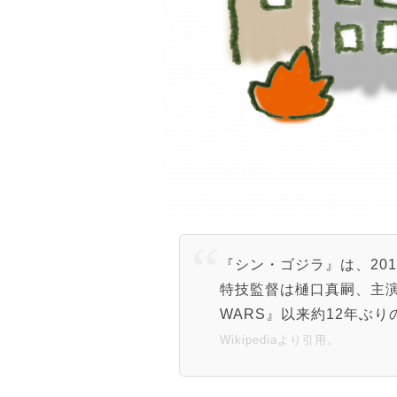
『シン・ゴジラ』は、20
特技監督は樋口真嗣、主演
WARS』以来約12年ぶ
Wikipediaより引用。