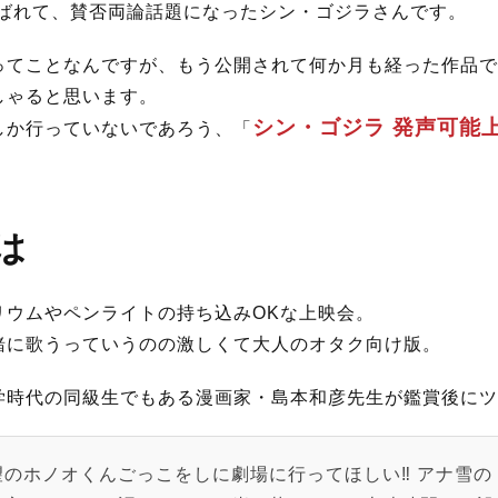
選ばれて、賛否両論話題になったシン・ゴジラさんです。
ってことなんですが、もう公開されて何か月も経った作品で
しゃると思います。
シン・ゴジラ 発声可能
しか行っていないであろう、「
は
リウムやペンライトの持ち込みOKな上映会。
緒に歌うっていうのの激しくて大人のオタク向け版。
学時代の同級生でもある漫画家・島本和彦先生が鑑賞後にツ
のホノオくんごっこをしに劇場に行ってほしい‼︎ アナ雪