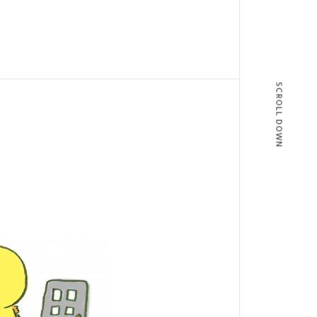
SCROLL DOWN
T
BLOG
T US