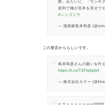
映」みたいに、「ウンチ
前列で俺が見本を見せて
#シンゴジラ
— 漫画家島本和彦 (@sima
この発言かららしいです。
島本和彦さんの願いを叶
https://t.co/T2Ftqfqdef
— 株式会社カラー (@khar
ヒエェェェェェーー‼︎‼︎‼︎‼︎