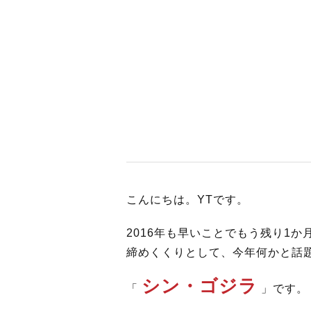
BUSINES
WORKS
ACTION
こんにちは。YTです。
2016年も早いことでもう残り1か
締めくくりとして、今年何かと話
シン・ゴジラ
「
」です。