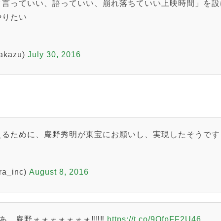
ク言っていい、語っていい、崩れ落ちていい上映時間」を設
やりたい
kazu)
July 30, 2016
えるために、庵野秀明が東宝にお願いし、実現したそうです
a_inc)
August 8, 2016
‼︎あ、庵野ォォォォォォォ‼︎‼︎‼︎
https://t.co/9QfpFF2U46