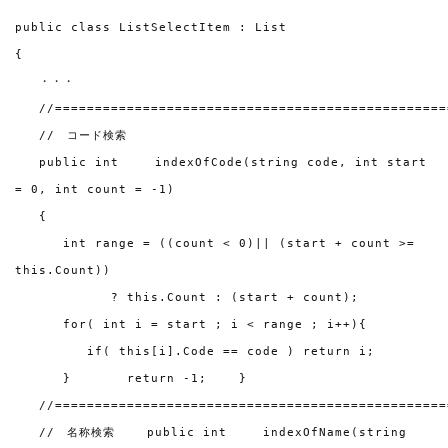
public class ListSelectItem : List
{
・・・
//=================================================
// コード検索
public int indexOfCode(string code, int start
= 0, int count = -1)
{
int range = ((count < 0)|| (start + count >=
this.Count))
? this.Count : (start + count);
for( int i = start ; i < range ; i++){
if( this[i].Code == code ) return i;
} return -1; }
//=================================================
// 名称検索 public int indexOfName(string