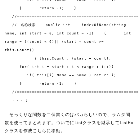
} return -1; }
//=================================================
// 名称検索 public int indexOfName(string
name, int start = 0, int count = -1) { int
range = ((count < 0)|| (start + count >=
this.Count))
? this.Count : (start + count);
for( int i = start ; i < range ; i++){
if( this[i].Name == name ) return i;
} return -1; }
//=================================================
・・・ }
そっくりな関数を二個書くのはバカらしいので、ラムダ関
数を使ってまとめます。ついでにListクラスを継承してListEx
クラスを作成こちらに移動。