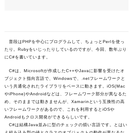
RECRUIT
STAFF BLOG
CONTACT US
普段はPHPを中心にプログラムして、ちょっとPerlを使っ
サイトマップ
たり。Rubyをいじったりしているのですが、今回、数年ぶり
約款
にC#を書いています。
情報セキュリティ
C#は、Microsoftが作成したC++やJavaに影響を受けたオ
プライバシーポリシー
ブジェクト指向言語で、Windowsで、.netフレームワークと
いう共通化されたライブラリをベースに動きます。iOS(Mac
やiPhone)やAndroidなどは、フレームワーク部分が異なるた
め、そのままでは動きませんが、Xamarinという互換性の高
いフレームワークがあるので、これを利用するとiOSや
Androidもクロス開発ができるらしいです。
C#は結構Java並みに型のチェックの煩い言語です。とはい
え組み込み型の値とクラスのオブジェクトの動作が異なるな