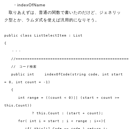
・indexOfName
取りあえずは、普通の関数で書いたのだけど、ジェネリッ
ク型とか、ラムダ式を使えば汎用的になりそう。
public class ListSelectItem : List
{
・・・
//=================================================
// コード検索
public int indexOfCode(string code, int start
= 0, int count = -1)
{
int range = ((count < 0)|| (start + count >=
this.Count))
? this.Count : (start + count);
for( int i = start ; i < range ; i++){
if( this[i].Code == code ) return i;