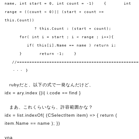
name, int start = 0, int count = -1) { int
range = ((count < 0)|| (start + count >=
this.Count))
? this.Count : (start + count);
for( int i = start ; i < range ; i++){
if( this[i].Name == name ) return i;
} return -1; }
//=================================================
・・・ }
rubyだと、以下の式で一発なんだけど、
idx = ary.index {|i| i.code == find }
まあ、これくらいなら、許容範囲かな？
idx = list.indexOf( (CSelectItem item) => { return (
item.Name == name ); })
yna