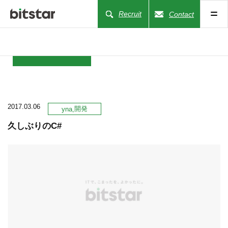
Recruit
Contact
NEWS
2017.03.06
COMPANY
開発
yna
久しぶりのC#
BUSINESS
WORKS
ACTION