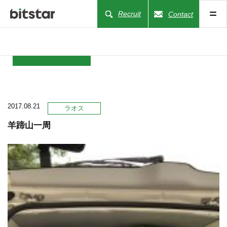
Recruit
Contact
NEWS
2017.08.21
COMPANY
ラオス
羊蹄山一周
BUSINESS
WORKS
ACTION