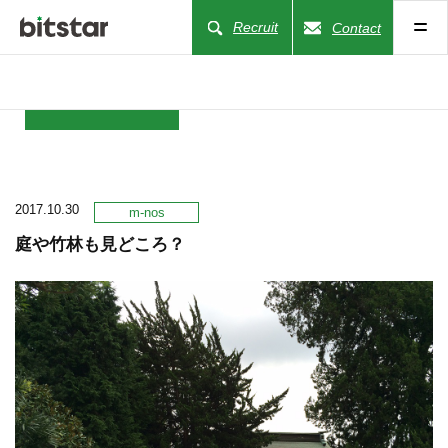
Recruit
Contact
NEWS
2017.10.30
COMPANY
m-nos
庭や竹林も見どころ？
BUSINESS
WORKS
ACTION