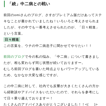
「続」中二病との戦い
前回のomiさんのブログ、さすがプレミアム版だけあってステ
キなことが書かれていましたね！いろいろと考えさせられま
したが、その中でも一番考えさせられたのが、「日々精進」
という言葉。
日々精進
この言葉を、ウチの中二病息子に聞かせてやりたい！！
前回のブログ
で今の私の悩み、「中二病」について書きまし
たが、相も変わらず同じ状態が続いておりますー。
むしろ前回ブログを書いた時点よりもパワーアップしている
ため、なかなか大変な感じですが。
この中二病に対して、社内でも反響が大きくたくさんの方か
ら経験談やアドバイスをいただいたので、それらを参考にし
て日々乗り越えておりますー！
たくさんのアドバイスありがとうございました！！<(_ _)>