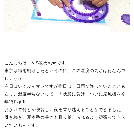
RECRUIT
STAFF BLOG
CONTACT US
サイトマップ
約款
こんにちは、A.S改めaymです！
情報セキュリティ
東京は梅雨明けしたというのに、この湿度の高さは何なんで
プライバシーポリシー
しょうか…
今日はいくぶんマシですが昨日は一日雨が降っていたことも
あり、湿度半端ないって！！状態に負け、ついに扇風機を今
年”初“稼働！
おかげで何とか寝苦しい夜を乗り越えることができました。
引き続き、夏本番の暑さも乗り越えられるよう頑張ってもら
いたいもんです。