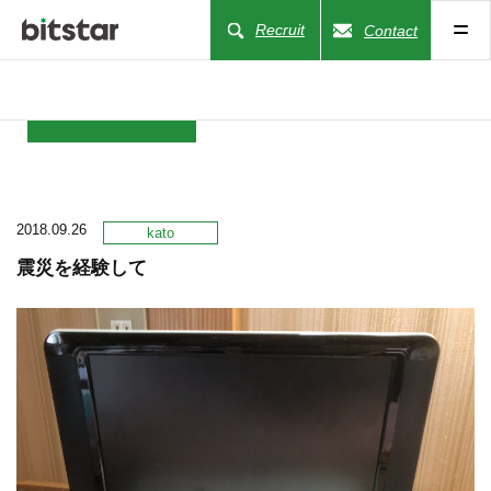
Recruit
Contact
NEWS
2018.09.26
COMPANY
kato
震災を経験して
BUSINESS
WORKS
ACTION