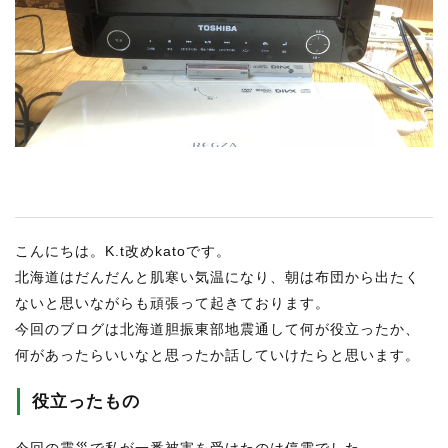
RECRUIT
STAFF BLOG
CONTACT US
サイトマップ
約款
情報セキュリティ
こんにちは。K.t改めkatoです。
プライバシーポリシー
北海道はだんだんと肌寒い気温になり、朝は布団から出たく
ないと思いながらも頑張って起きております。
今回のブログは北海道胆振東部地震通して何が役立ったか、
何があったらいいなと思ったか話していけたらと思います。
役立ったもの
今回の震災で私が一番被害を受けたのは停電でした。