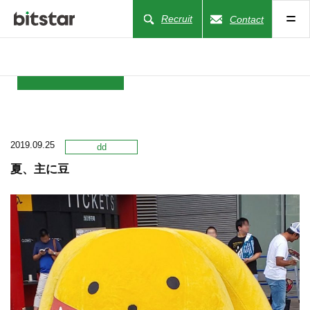
Recruit
Contact
NEWS
2019.09.25
COMPANY
dd
夏、主に豆
BUSINESS
WORKS
ACTION