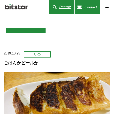
Recruit
Contact
NEWS
2019.10.25
COMPANY
いの
ごはんかビールか
BUSINESS
WORKS
ACTION