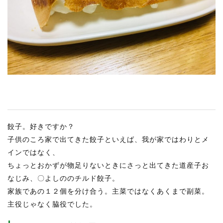
RECRUIT
STAFF BLOG
CONTACT US
サイトマップ
約款
情報セキュリティ
餃子。好きですか？
プライバシーポリシー
子供のころ家で出てきた餃子といえば、我が家ではわりとメ
インではなく、
ちょっとおかずが物足りないときにさっと出てきた道産子お
なじみ、〇よしののチルド餃子。
家族であの１２個を分け合う。主菜ではなくあくまで副菜。
主役じゃなく脇役でした。