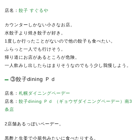
店名：
餃子 すぐるや
カウンターしかない小さなお店。
水餃子より焼き餃子が好き。
1度しか行ったことがないので他の餃子も食べたい。
ふらっと一人でも行けそう。
帰り道にお店があるところが危険。
一人飲みし出したらはまりそうなのでもう少し我慢しよう。
③餃子dining Ｐｄ
店名：
札幌ダイニングペーデー
店名：
餃子dining Ｐｄ （ギョウザダイニングペーデー）南3
条店
2店舗あるっぽいペーデー。
黒酢と生姜で小籠包みたいに食べたりする。