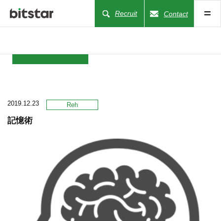
Recruit
Contact
NEWS
2019.12.23
COMPANY
Reh
記憶術
BUSINESS
WORKS
ACTION