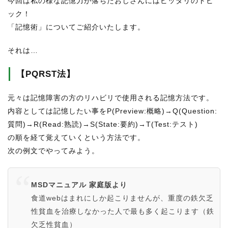
今回は私の様な記憶力が落ちたおじさんにはピッタリのトピ
ック！
「記憶術」についてご紹介いたします。
それは…
【PQRST法】
元々は記憶障害の方のリハビリで使用される記憶方法です。
内容としては記憶したい事をP(Preview:概略)→Q(Question:
質問)→R(Read:熟読)→S(State:要約)→T(Test:テスト)
の順を経て覚えていくという方法です。
次の例文でやってみよう。
MSDマニュアル 家庭版より
食道webはまれにしか起こりませんが、重度の鉄欠乏
性貧血を治療しなかった人で最も多く起こります（鉄
欠乏性貧血）