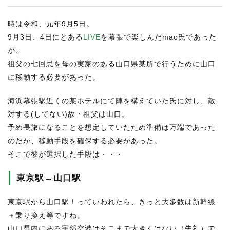
時は令和、元年9月5日。
9月3日、4日にとある
LIVE
を幕張で楽しんだmao氏であった
が、
祖父の七回忌を母の実家のある山口県某所で行うために山口
に移動する必要があった。
海浜幕張駅近くの某ホテルにて陣を構えていた氏に対し、敵
対する(してない)故・祖父は山口。
予め長旅になることを想定していたため準備は万端であった
のだが、移動手段を確保する必要があった。
そこで彼が選択した手段は・・・
東京駅→山口駅
東京駅から山口駅！っていわれたら、きっと大多数は新幹線
＋乗り換え等ですね。
山口県内にある宇部空港はそこまで大きくはない（失礼）で