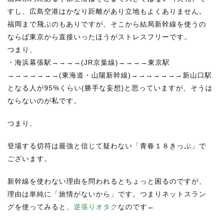
すし、広島空港はかなり距離があり立地もよくありません。
福岡まで飛ぶのもありですが、そこから結局新幹線を使うの
ならば東京から直接いったほうがストレスフリーです。
つまり、
・海浜幕張駅→→→→(JR京葉線)→→→→東京駅
→→→→→→→(東海道・山陽新幹線)→→→→→→→新山口駅
となる人が95%くらい(勝手な妄想)と思っていますが、そうは
ならないのが私です。
つまり、
登場する切符は最強と信じて疑わない「青春１８きっぷ」で
ございます。
新幹線を使わない理由を問われるとちょっと困るのですが、
理由は単純に「旅情がないから」です。つまりネットスラン
グを使ってみると、
逆張りオタク
なのです←