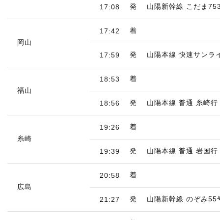
発
山陽新幹線 こだま75
17:08
着
17:42
岡山
発
山陽本線 快速サンラ
17:59
着
18:53
福山
発
山陽本線 普通 糸崎行
18:56
着
19:26
糸崎
発
山陽本線 普通 岩国行
19:39
着
20:58
広島
発
山陽新幹線 のぞみ55
21:27