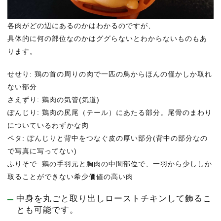
各肉がどの辺にあるのかはわかるのですが、
具体的に何の部位なのかはググらないとわからないものもあ
ります。
せせり: 鶏の首の周りの肉で一匹の鳥からほんの僅かしか取れ
ない部分
さえずり: 鶏肉の気管(気道)
ぽんじり: 鶏肉の尻尾（テール）にあたる部分。尾骨のまわり
についているわずかな肉
ペタ: ぼんじりと背中をつなぐ皮の厚い部分(背中の部分なの
で写真に写ってない)
ふりそで: 鶏の手羽元と胸肉の中間部位で、一羽から少ししか
取ることができない希少価値の高い肉
中身を丸ごと取り出しローストチキンして飾るこ
とも可能です。