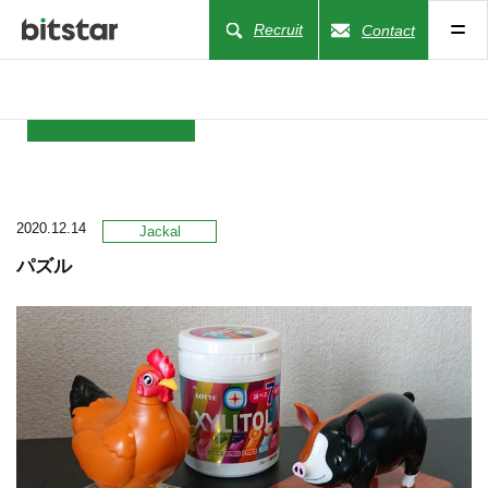
Recruit
Contact
NEWS
2020.12.14
COMPANY
Jackal
パズル
BUSINESS
WORKS
ACTION