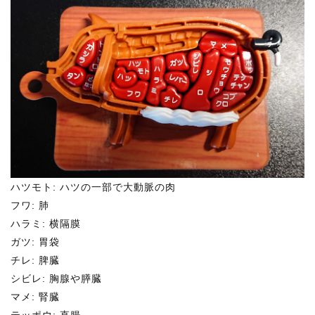
ハツモト: ハツの一部で大動脈の肉
フワ: 肺
ハラミ: 横隔膜
ガツ: 胃袋
チレ: 脾臓
シビレ: 胸腺や膵臓
マメ: 腎臓
テッポウ: 直腸