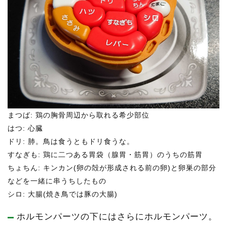
まつば: 鶏の胸骨周辺から取れる希少部位
はつ: 心臓
ドリ: 肺。鳥は食うともドリ食うな。
すなぎも: 鶏に二つある胃袋（腺胃・筋胃）のうちの筋胃
ちょちん: キンカン(卵の殻が形成される前の卵)と卵巣の部分
などを一緒に串うちしたもの
シロ: 大腸(焼き鳥では豚の大腸)
ホルモンパーツの下にはさらにホルモンパーツ。