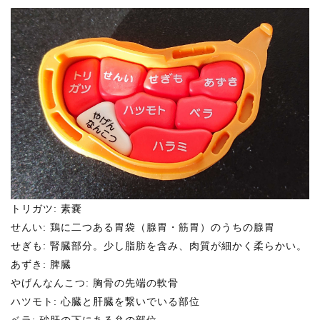
トリガツ: 素嚢
せんい: 鶏に二つある胃袋（腺胃・筋胃）のうちの腺胃
せぎも: 腎臓部分。少し脂肪を含み、肉質が細かく柔らかい。
あずき: 脾臓
やげんなんこつ: 胸骨の先端の軟骨
ハツモト: 心臓と肝臓を繋いでいる部位