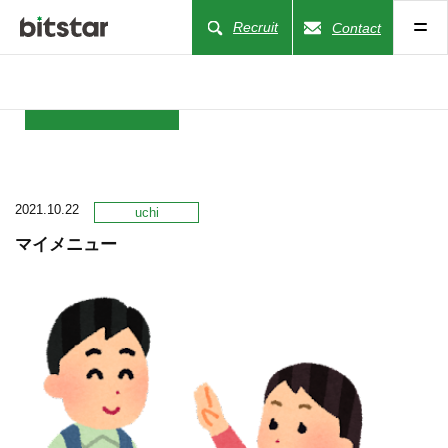
Recruit
Contact
NEWS
2021.10.22
COMPANY
uchi
マイメニュー
BUSINESS
WORKS
ACTION