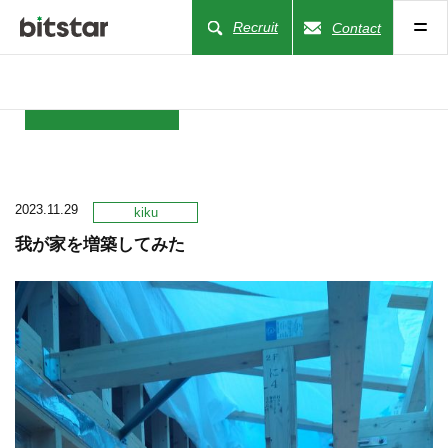
Recruit
Contact
NEWS
2023.11.29
COMPANY
kiku
我が家を増築してみた
BUSINESS
WORKS
ACTION