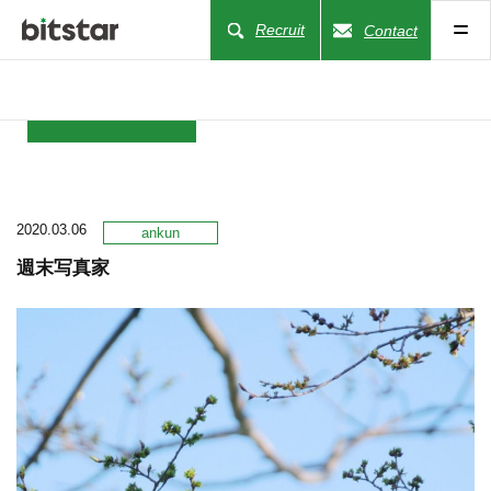
Recruit
Contact
NEWS
2020.03.06
COMPANY
ankun
週末写真家
BUSINESS
WORKS
ACTION