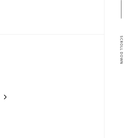
SCROLL DOWN
T
BLOG
T US