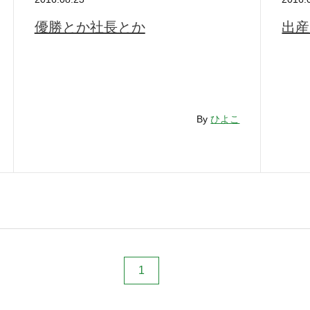
優勝とか社長とか
出産
By
ひよこ
1