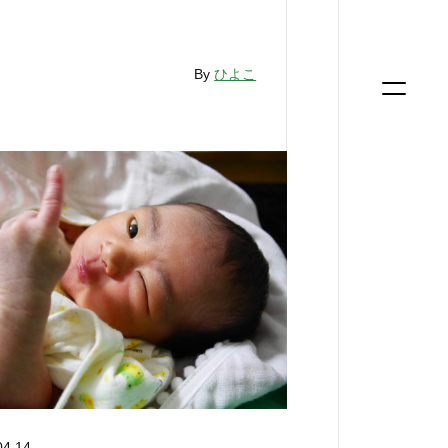
By
ひよこ
04.14