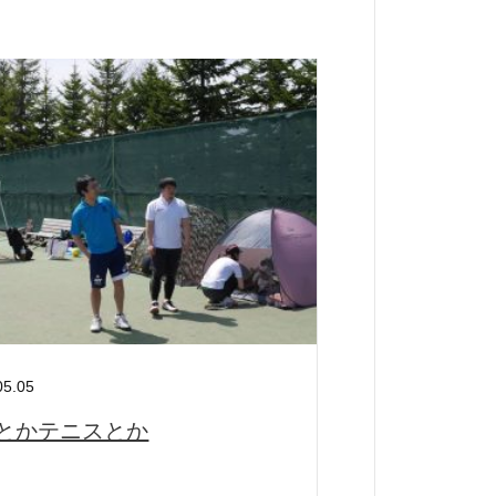
ー
05.05
とかテニスとか