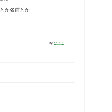
とか名前とか
By
ひよこ