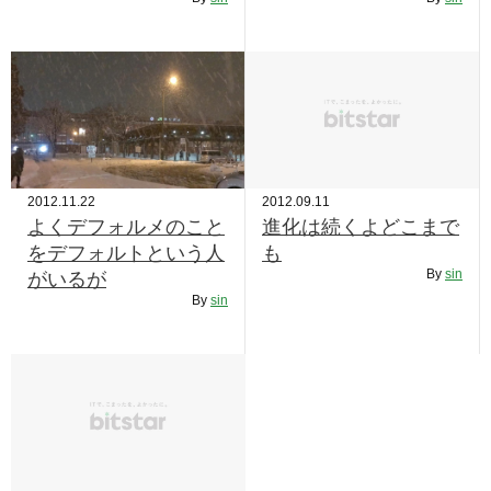
RECRUIT
STAFF BLOG
CONTACT US
サイトマップ
2012.11.22
2012.09.11
約款
よくデフォルメのこと
進化は続くよどこまで
情報セキュリティ
をデフォルトという人
も
By
sin
がいるが
プライバシーポリシー
By
sin