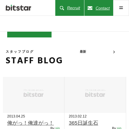
Recruit
Contact
NEWS
スタッフブログ
最新
STAFF BLOG
COMPANY
BUSINESS
WORKS
ACTION
2013.04.25
2013.02.12
俺がっ！俺達がっ！
365日誕生石
By
sin
By
sin