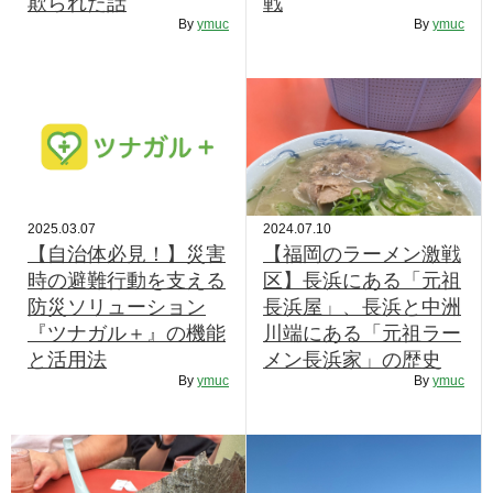
欺られた話
戦
RECRUIT
By
ymuc
By
ymuc
STAFF BLOG
CONTACT US
サイトマップ
約款
2025.03.07
2024.07.10
情報セキュリティ
【自治体必見！】災害
【福岡のラーメン激戦
時の避難行動を支える
区】長浜にある「元祖
プライバシーポリシー
防災ソリューション
長浜屋」、長浜と中洲
『ツナガル＋』の機能
川端にある「元祖ラー
と活用法
メン長浜家」の歴史
By
ymuc
By
ymuc