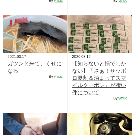
By
ymuc
By
ymuc
2021.03.17
2020.08.12
ガツンと来て、くせに
【知らないと損でしか
なる。
ない】「さぁ！サッポ
By
ymuc
ロ夏割＆泊まってスマ
イルクーポン」が凄い
件について
By
ymuc