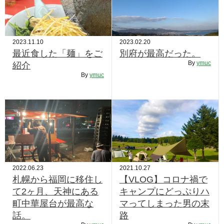
2023.11.10
2023.02.20
最近食した「麺」をご
別府が最高だった。
By
ymuc
紹介
By
ymuc
2022.06.23
2021.10.27
札幌から福岡に移住し
【VLOG】コロナ禍で
て2ヶ月、天神にある
キャンプにどっぷりハ
町中華屋台が最高な
マってしまった男の末
話。
路