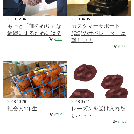
2019.12.06
2019.04.05
もっと「前のめり」な
カスタマーサポート
組織にするためには？
(CS)のオペレーターは
By
ymuc
難しい！
By
ymuc
2018.10.26
2018.05.11
社会人1年生
レーズンを受け入れた
By
ymuc
い・・・
By
ymuc