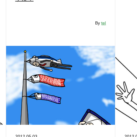
By
tel
2012.05.03
2012.