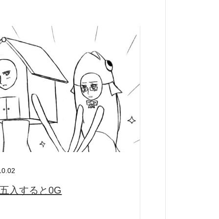
ー
10.02
五入すると0G