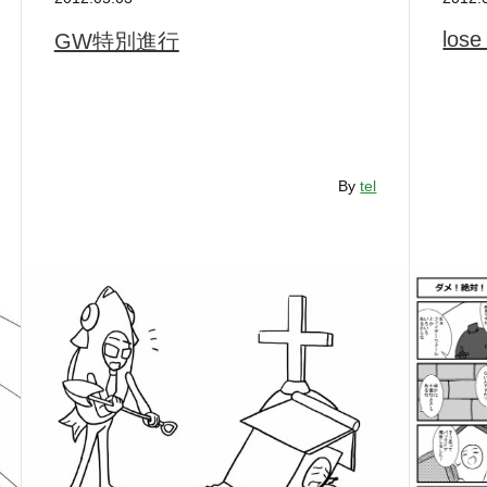
lose
GW特別進行
By
tel