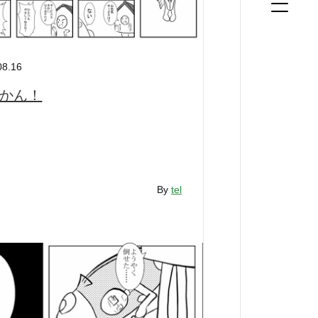
08.16
かん！
By
tel