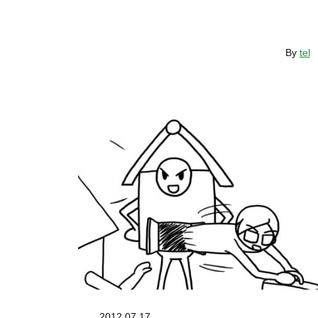
By
tel
2012.07.17