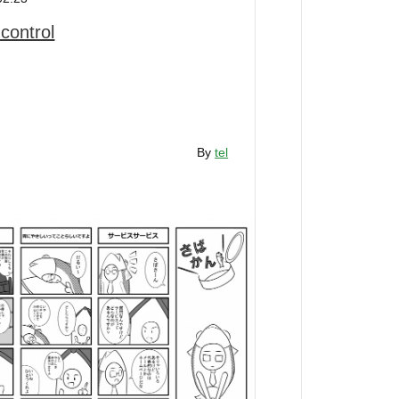
 control
By
tel