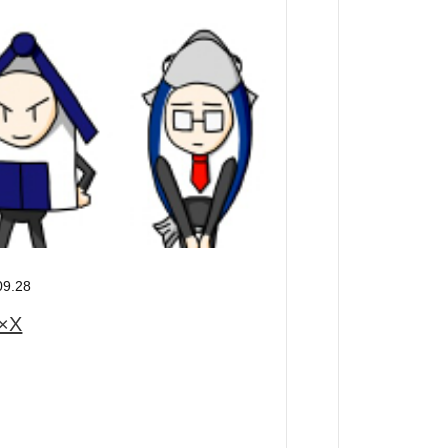
09.28
×X