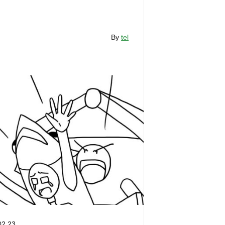
By
tel
02.23