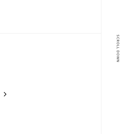
SCROLL DOWN
T
BLOG
T US