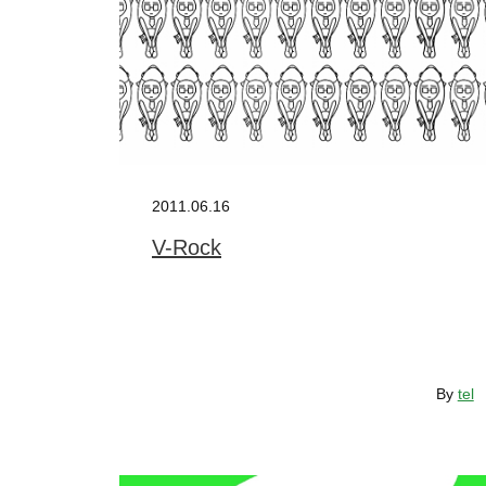
2011.06.16
V-Rock
By
tel