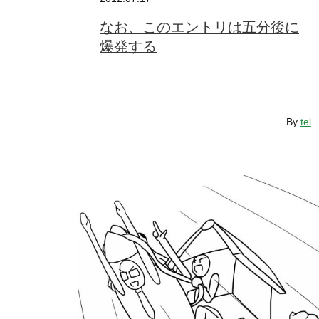
なお、このエントリは五分後に
爆発する
By
tel