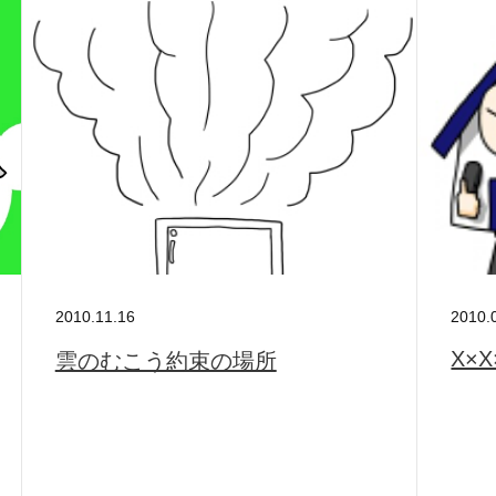
2010.11.16
2010.
X×X
雲のむこう約束の場所