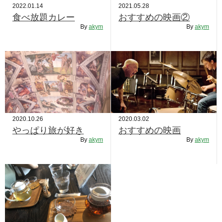
2022.01.14
2021.05.28
食べ放題カレー
おすすめの映画②
By
akym
By
akym
2020.10.26
2020.03.02
やっぱり旅が好き
おすすめの映画
By
akym
By
akym