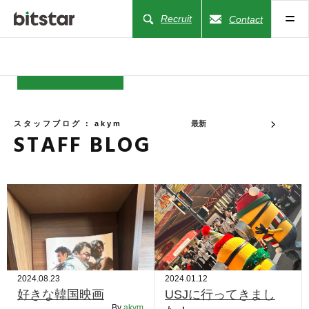
Recruit
Contact
NEWS
スタッフブログ : akym
最新
STAFF BLOG
COMPANY
BUSINESS
WORKS
ACTION
2024.08.23
2024.01.12
好きな韓国映画
USJに行ってきまし
By
akym