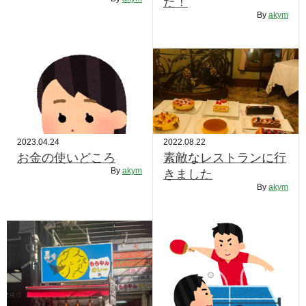
た！
RECRUIT
By
akym
STAFF BLOG
CONTACT US
サイトマップ
約款
2023.04.24
2022.08.22
情報セキュリティ
お金の使いどころ
素敵なレストランに行
By
akym
きました
プライバシーポリシー
By
akym