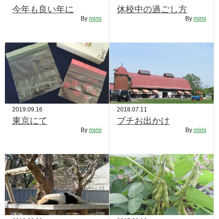
今年も良い年に
休校中の過ごし方
By
mimi
By
mimi
2019.09.16
2018.07.11
東京にて
プチお出かけ
By
mimi
By
mimi