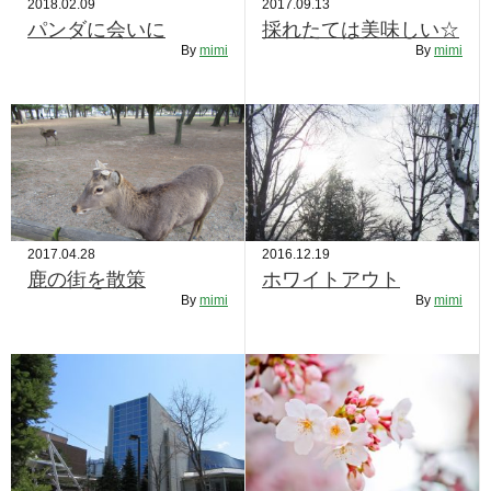
2018.02.09
2017.09.13
パンダに会いに
採れたては美味しい☆
By
mimi
By
mimi
2017.04.28
2016.12.19
鹿の街を散策
ホワイトアウト
By
mimi
By
mimi