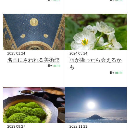
RECRUIT
STAFF BLOG
CONTACT US
サイトマップ
2025.01.24
2024.05.24
約款
名画にさわれる美術館
雨が降ったら会えるか
情報セキュリティ
By
mimi
も
By
mimi
プライバシーポリシー
2023.09.27
2022.11.21