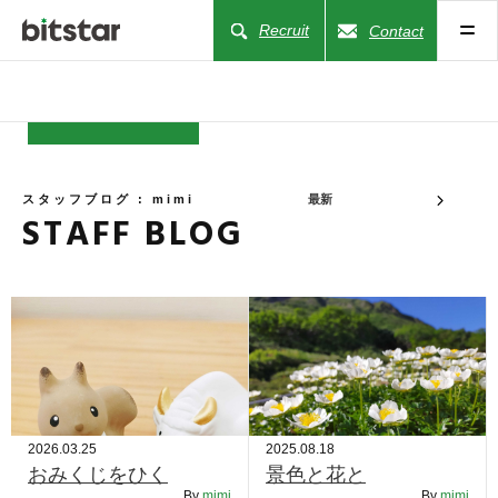
Recruit
Contact
NEWS
スタッフブログ : mimi
最新
STAFF BLOG
COMPANY
BUSINESS
WORKS
ACTION
2026.03.25
2025.08.18
おみくじをひく
景色と花と
By
mimi
By
mimi