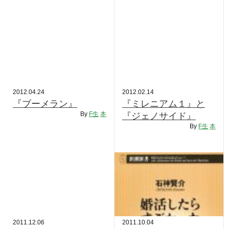
2012.04.24
2012.02.14
『ブーメラン』
『ミレニアム１』と
By
F生
本
『ジェノサイド』
By
F生
本
2011.12.06
2011.10.04