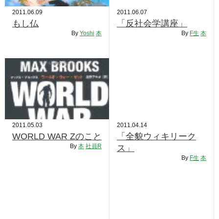
2011.06.09
2011.06.07
もし仏
「反社会学講座」
By
Yoshi
本
By
F生
本
2011.05.03
2011.04.14
WORLD WAR Zのこと
「全貌ウィキリーク
By
本
社員R
ス」
By
F生
本