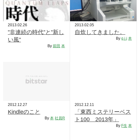
2013.02.26
2013.02.05
”非連続の時代”と”新し
自炊してきました。
By
g.i.j
本
い風”
By
前田
本
2012.12.27
2012.12.11
Kindleのこと
「東西ミステリーベス
By
本
社員R
ト100 2013年」
By
F生
本