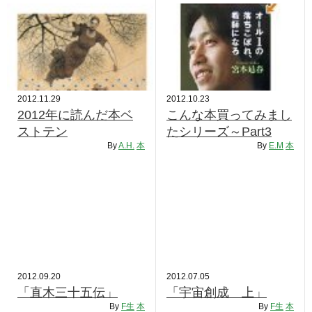
2012.11.29
2012.10.23
2012年に読んだ本ベ
こんな本買ってみまし
ストテン
たシリーズ～Part3
By
A.H.
本
By
E.M
本
2012.09.20
2012.07.05
「直木三十五伝」
「宇宙創成 上」
By
F生
本
By
F生
本