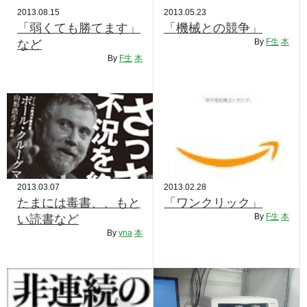
2013.08.15
2013.05.23
「弱くても勝てます」
「機械との競争」
By
F生
本
など
By
F生
本
2013.03.07
2013.02.28
たまには毒書、、もと
「ワンクリック」
By
F生
本
い読書など
By
yna
本