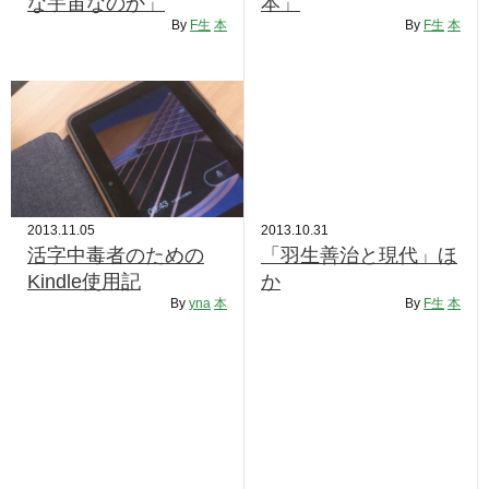
な宇宙なのか」
本」
RECRUIT
By
F生
本
By
F生
本
STAFF BLOG
CONTACT US
サイトマップ
約款
2013.11.05
2013.10.31
情報セキュリティ
活字中毒者のための
「羽生善治と現代」ほ
Kindle使用記
か
プライバシーポリシー
By
yna
本
By
F生
本