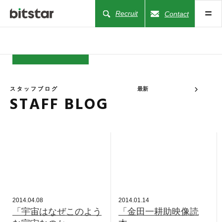
Recruit
Contact
NEWS
スタッフブログ
最新
STAFF BLOG
COMPANY
BUSINESS
WORKS
ACTION
2014.04.08
2014.01.14
「宇宙はなぜこのよう
「金田一耕助映像読