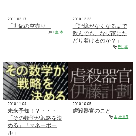
2011.02.17
2010.12.23
「世紀の空売り」
「記憶がなくなるまで
By
F生
本
飲んでも、なぜ家にた
どり着けるのか？」
By
F生
本
2010.11.04
2010.10.05
未来予知！？・・・
虐殺器官のこと
By
本
社員R
「その数学が戦略を決
める」「マネーボー
ル」