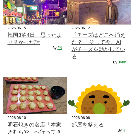
2026.06.15
2026.06.12
韓国3泊4日、思ったよ
『チーズはどこへ消え
り良かった話
た？』 そして今、AI
By
FN
がチーズを動かしてい
る
By
John
2026.06.10
2026.06.08
明石焼きの名店「本家
部屋を整える
By
HI
きむらや」へ行ってき