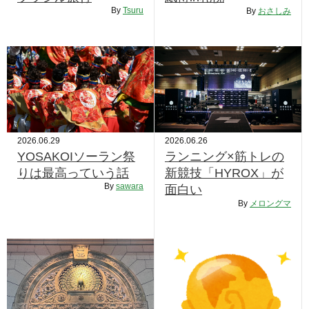
By
Tsuru
By
おさしみ
2026.06.29
2026.06.26
YOSAKOIソーラン祭
ランニング×筋トレの
りは最高っていう話
新競技「HYROX」が
By
sawara
面白い
By
メロングマ