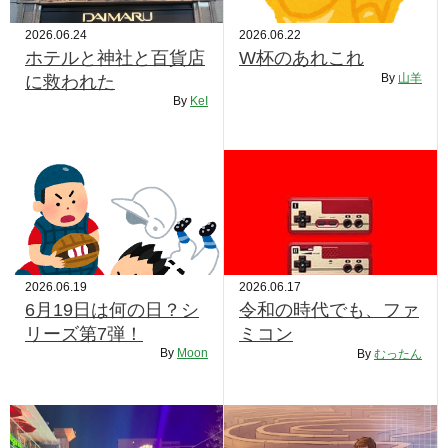
2026.06.24
2026.06.22
ホテルと神社と百貨店
W杯のあれこれ
By
山羊
に救われた
By
KeI
2026.06.19
2026.06.17
6月19日は何の日？シ
令和の時代でも、ファ
リーズ第7弾！
ミコン
By
Moon
By
むったん