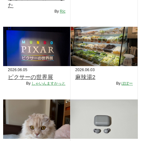
た
By
Ric
2026.06.05
2026.06.03
ピクサーの世界展
麻辣湯2
By
しゃいんますかっと
By
ぽぽー