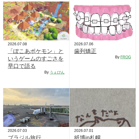
2026.07.08
2026.07.06
「ぽこあポケモン」と
歯列矯正
By
FROG
いうゲームのすごさを
早口で語る
By
うぇびん
2026.07.03
2026.07.01
ブラジル旅行
紙博in札幌