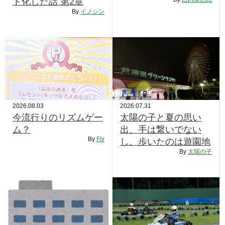
ト化した話 第2章
RECRUIT
By
イノシン
STAFF BLOG
CONTACT US
サイトマップ
約款
2026.08.03
2026.07.31
情報セキュリティ
今流行りのリズムゲー
太陽の子と夏の思い
ム？
出、手は繋いでない
プライバシーポリシー
By
Flx
し、歩いたのは遊園地
By
太陽の子