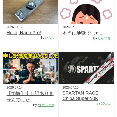
2026.07.17
2026.07.15
Hello, Nape Pro!
本当に地獄でした。
By
いも八
By
たらマヨ
2026.07.14
2026.07.10
SPARTAN RACE
【懺悔】申し訳ありま
Chiba Super 10K
せんでした
By
ばなな
By
Mr.ガリック