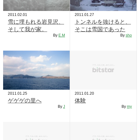
2011.02.01
2011.01.27
雪に埋もれる岩見沢、
トンネルを抜けると、
そして我が家。
そこは雪国であった
By
E.M
By
sho
2011.01.25
2011.01.20
ゲゲゲの里へ
体験
By
J
By
my