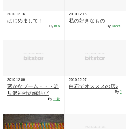
2010.12.16
2010.12.15
はじめまして！
私の好きなもの
By
m.n
By
Jackal
2010.12.09
2010.12.07
密かなブーム・・・岩
白石でオススメの店♪
By
J
見沢神社の縁結び
By
一般