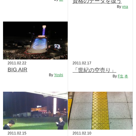
資格のデータを扱う
RECRUIT
By
yna
STAFF BLOG
CONTACT US
サイトマップ
約款
2011.02.22
2011.02.17
情報セキュリティ
BIG AIR
「世紀の空売り」
By
Yoshi
By
F生
本
プライバシーポリシー
2011.02.15
2011.02.10