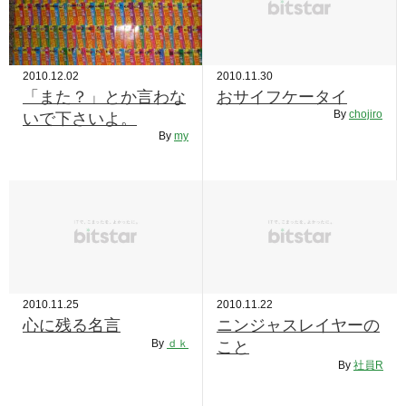
2010.12.02
2010.11.30
「また？」とか言わな
おサイフケータイ
By
chojiro
いで下さいよ。
By
my
2010.11.25
2010.11.22
心に残る名言
ニンジャスレイヤーの
By
ｄｋ
こと
By
社員R