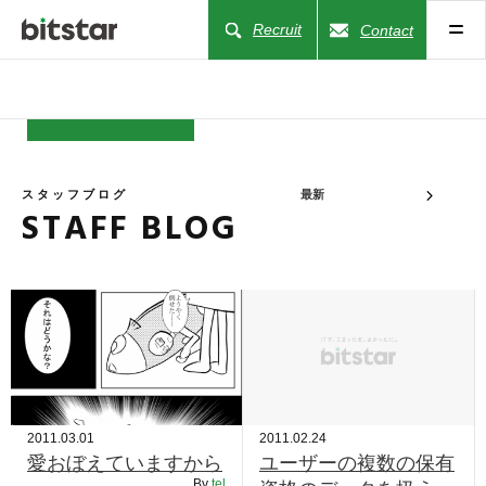
Recruit
Contact
NEWS
スタッフブログ
最新
STAFF BLOG
COMPANY
BUSINESS
WORKS
ACTION
2011.03.01
2011.02.24
愛おぼえていますから
ユーザーの複数の保有
By
tel