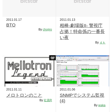
2011.01.17
2011.01.13
BTO
相棒-劇場版II- 警視庁
By
chojiro
占拠！特命係の一番長
い夜
By
ｄｋ
2011.01.11
2011.01.06
メロトロンのこと
SNMPでシステム監視
(4)
By
社員R
By
waka