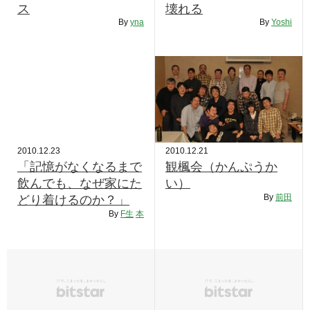
ス
壊れる
By
yna
By
Yoshi
2010.12.23
2010.12.21
「記憶がなくなるまで
観楓会（かんぷうか
飲んでも、なぜ家にた
い）
By
前田
どり着けるのか？」
By
F生
本