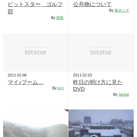
ビットスター ゴルフ
公共物について
By
旭ポンズ
部
By
前田
2011.02.08
2011.02.03
マイ♪ブーム…
昨日の明け方に見た
By
m.n
DVD
By
Jackal